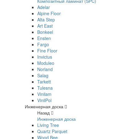
Композитный ламинат (SPC)
Adelar
Alpine Floor
Alta Step
Art East
Bonkeel
Ensten
Fargo
Fine Floor
Invictus
Moduleo
Norland
Salag
Tarkett
Tulesna
Vinilam
VinilPol
Инженерная доска
Назад
Инженерная доска
Living Tree
Quartz Parquet
Wood Bee