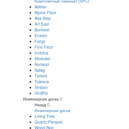
Композитный ламинат (SPC)
Adelar
Alpine Floor
Alta Step
Art East
Bonkeel
Ensten
Fargo
Fine Floor
Invictus
Moduleo
Norland
Salag
Tarkett
Tulesna
Vinilam
VinilPol
Инженерная доска
Назад
Инженерная доска
Living Tree
Quartz Parquet
Wood Bee