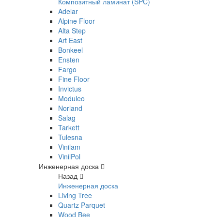
Композитный ламинат (SPC)
Adelar
Alpine Floor
Alta Step
Art East
Bonkeel
Ensten
Fargo
Fine Floor
Invictus
Moduleo
Norland
Salag
Tarkett
Tulesna
Vinilam
VinilPol
Инженерная доска
Назад
Инженерная доска
Living Tree
Quartz Parquet
Wood Bee