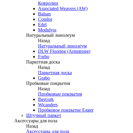
Ковролин
Associated Weavers (AW)
Balsan
Condor
Edel
Modulyss
Натуральный линолеум
Назад
Натуральный линолеум
DLW Flooring (Armstrong)
Forbo
Паркетная доска
Назад
Паркетная доска
Grabo
Пробковые покрытия
Назад
Пробковые покрытия
Ibercork
Wicanders
Пробковое покрытие Egger
Штучный паркет
Аксессуары для пола
Назад
Аксессуары для пола