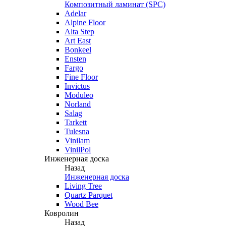
Композитный ламинат (SPC)
Adelar
Alpine Floor
Alta Step
Art East
Bonkeel
Ensten
Fargo
Fine Floor
Invictus
Moduleo
Norland
Salag
Tarkett
Tulesna
Vinilam
VinilPol
Инженерная доска
Назад
Инженерная доска
Living Tree
Quartz Parquet
Wood Bee
Ковролин
Назад