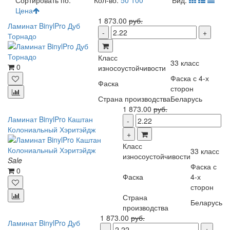
Сортировать по:
Кол-во:
50
100
Вид:
Цена
1 873.00
руб.
Ламинат BinylPro Дуб
Торнадо
Класс
33 класс
0
износоустойчивости
Фаска с 4-х
Фаска
сторон
Страна производства
Беларусь
1 873.00
руб.
Ламинат BinylPro Каштан
Колониальный Хэритэйдж
Класс
33 класс
износоустойчивости
Sale
Фаска с
0
Фаска
4-х
сторон
Страна
Беларусь
производства
1 873.00
руб.
Ламинат BinylPro Дуб