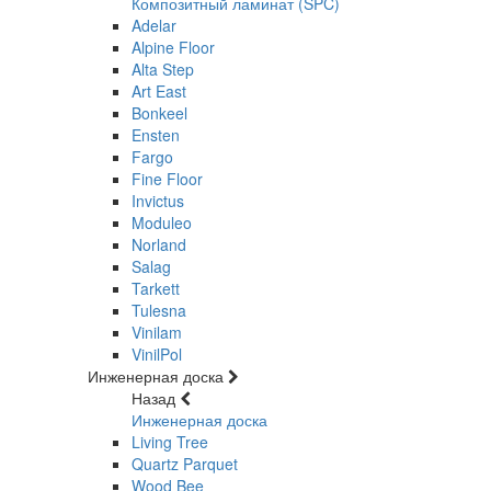
Композитный ламинат (SPC)
Adelar
Alpine Floor
Alta Step
Art East
Bonkeel
Ensten
Fargo
Fine Floor
Invictus
Moduleo
Norland
Salag
Tarkett
Tulesna
Vinilam
VinilPol
Инженерная доска
Назад
Инженерная доска
Living Tree
Quartz Parquet
Wood Bee