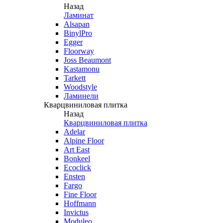
Назад
Ламинат
Alsapan
BinylPro
Egger
Floorway
Joss Beaumont
Kastamonu
Tarkett
Woodstyle
Ламинели
Кварцвиниловая плитка
Назад
Кварцвиниловая плитка
Adelar
Alpine Floor
Art East
Bonkeel
Ecoclick
Ensten
Fargo
Fine Floor
Hoffmann
Invictus
Moduleo