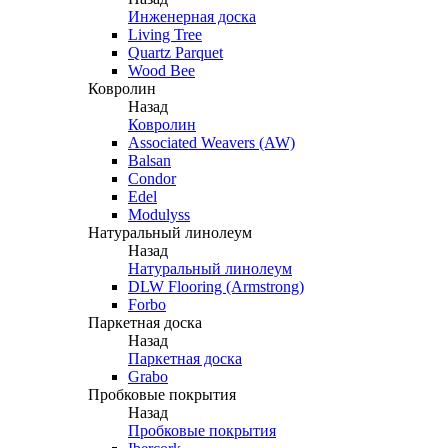
Инженерная доска
Living Tree
Quartz Parquet
Wood Bee
Ковролин
Назад
Ковролин
Associated Weavers (AW)
Balsan
Condor
Edel
Modulyss
Натуральный линолеум
Назад
Натуральный линолеум
DLW Flooring (Armstrong)
Forbo
Паркетная доска
Назад
Паркетная доска
Grabo
Пробковые покрытия
Назад
Пробковые покрытия