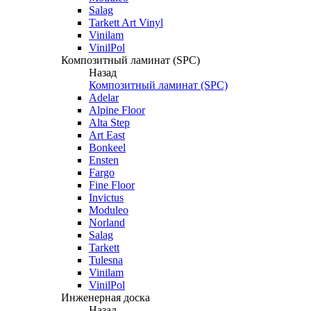
Salag
Tarkett Art Vinyl
Vinilam
VinilPol
Композитный ламинат (SPC)
Назад
Композитный ламинат (SPC)
Adelar
Alpine Floor
Alta Step
Art East
Bonkeel
Ensten
Fargo
Fine Floor
Invictus
Moduleo
Norland
Salag
Tarkett
Tulesna
Vinilam
VinilPol
Инженерная доска
Назад