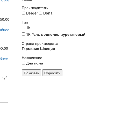
обнее
Производитель
Berger
Bona
050.00
Тип
1К
обнее
1К Гель водно-полиуретановый
Страна производства
50.00
Германия
Швеция
Назначение
бнее
Для пола
0
руб.
е