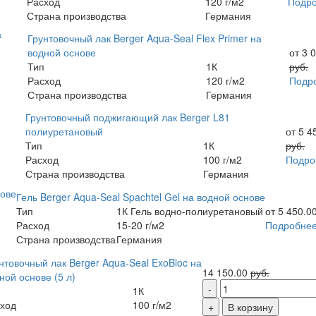
Расход
120 г/м2
Подр
Страна производства
Германия
Грунтовочный лак Berger Aqua-Seal Flex Primer на
водной основе
от 3 
Тип
1К
руб.
Расход
120 г/м2
Подр
Страна производства
Германия
Грунтовочный поджигающий лак Berger L81
полиуретановый
от 5 4
Тип
1К
руб.
Расход
100 г/м2
Подро
Страна производства
Германия
Гель Berger Aqua-Seal Spachtel Gel на водной основе
Тип
1К Гель водно-полиуретановый
от 5 450.0
Расход
15-20 г/м2
Подробне
Страна производства
Германия
нтовочный лак Berger Aqua-Seal ExoBloc на
14 150.00
руб.
ной основе (5 л)
1К
ход
100 г/м2
В корзину