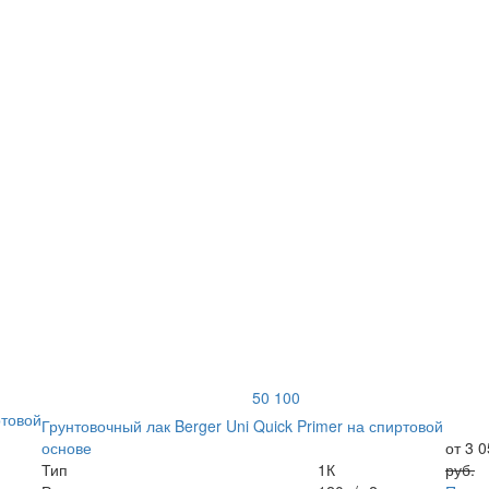
50
100
Грунтовочный лак Berger Uni Quick Primer на спиртовой
основе
от 3 
Тип
1К
руб.