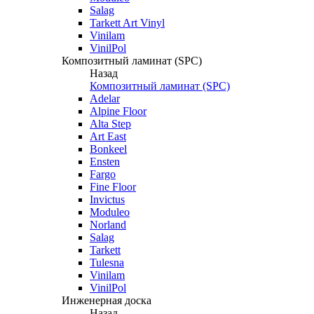
Salag
Tarkett Art Vinyl
Vinilam
VinilPol
Композитный ламинат (SPC)
Назад
Композитный ламинат (SPC)
Adelar
Alpine Floor
Alta Step
Art East
Bonkeel
Ensten
Fargo
Fine Floor
Invictus
Moduleo
Norland
Salag
Tarkett
Tulesna
Vinilam
VinilPol
Инженерная доска
Назад