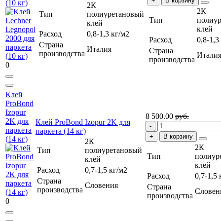
В корзину
(10 кг)
2К
2К
Тип
полиуретановый
Тип
полиу
клей
клей
Расход
0,8-1,3 кг/м2
Расход
0,8-1,3
Страна
Италия
Страна
производства
Итали
производства
0
Клей
ProBond
Izopur
8 500.00
руб.
2K для
Клей ProBond Izopur 2K для
паркета
паркета (14 кг)
В корзину
(14 кг)
2К
2К
Тип
полиуретановый
Тип
полиур
клей
клей
Расход
0,7-1,5 кг/м2
Расход
0,7-1,5 
Страна
Словения
Страна
производства
Словен
производства
0