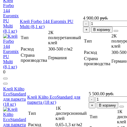
Клей
Forbo
144
Euromix
4 900.00
руб.
PU
Клей Forbo 144 Euromix PU
Multi
Multi (8,1 кг)
В корзину
(8,1 кг)
2К
2К
Тип
полиуретановый
Тип
полиур
клей
клей
Расход
300-500 г/м2
Расход
300-500
Страна
Германия
Страна
производства
Герман
производства
0
Клей Kiilto
5 500.00
руб.
EcoStandard
Клей Kiilto EcoStandard для
для паркета
паркета (18 кг)
(18 кг)
В корзину
1К
1К
Тип
дисперсионный
Тип
дисп
клей
клей
Расход
0,65-1,3 кг/м2