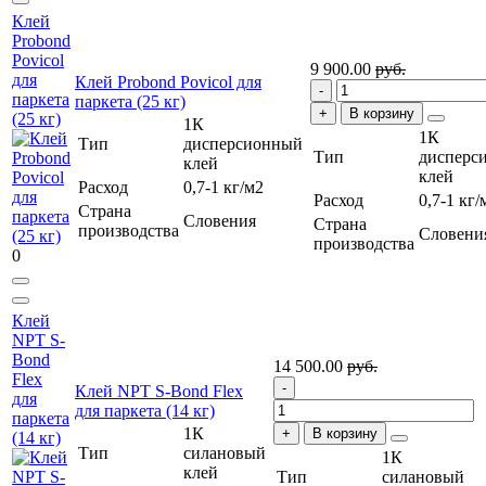
Клей
Probond
Povicol
9 900.00
руб.
для
Клей Probond Povicol для
паркета
паркета (25 кг)
В корзину
(25 кг)
1К
1К
Тип
дисперсионный
Тип
дисперс
клей
клей
Расход
0,7-1 кг/м2
Расход
0,7-1 кг/
Страна
Словения
Страна
производства
Словени
производства
0
Клей
NPT S-
Bond
14 500.00
руб.
Flex
Клей NPT S-Bond Flex
для
для паркета (14 кг)
паркета
1К
В корзину
(14 кг)
Тип
силановый
1К
клей
Тип
силановый