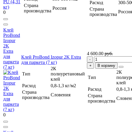
Расход
300-50
Страна
Россия
Страна
производства
Россия
0
производства
Клей
ProBond
Izopur
2K
Extra
4 600.00
руб.
для
Клей ProBond Izopur 2K Extra
паркета
для паркета (7 кг)
В корзину
(7 кг)
2К
2К
Тип
полиуретановый
Тип
полиур
клей
клей
Расход
0,8-1,3 кг/м2
Расход
0,8-1,3 
Страна
Словения
Страна
производства
Словен
производства
0