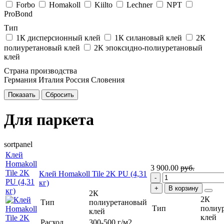
Forbo
Homakoll
Kiilto
Lechner
NPT
ProBond
Тип
1К дисперсионный клей
1К силановый клей
2К
полиуретановый клей
2К эпоксидно-полиуретановый
клей
Страна производства
Германия
Италия
Россия
Словения
Для паркета
sortpanel
Клей
Homakoll
3 900.00
руб.
Tile 2K
Клей Homakoll Tile 2K PU (4,31
PU (4,31
кг)
В корзину
кг)
2К
2К
Тип
полиуретановый
Тип
полиу
клей
клей
Расход
300-500 г/м2