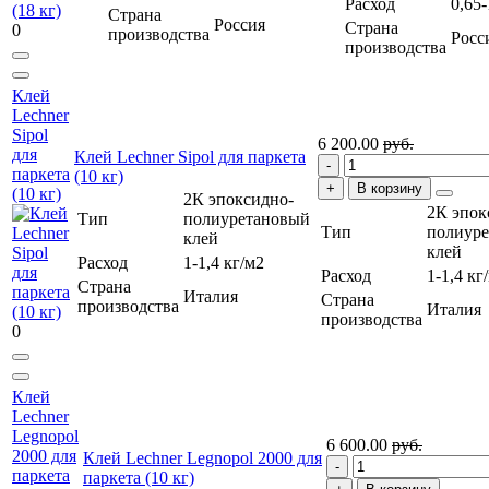
Расход
0,65-
Страна
Россия
Страна
0
производства
Росс
производства
Клей
Lechner
Sipol
6 200.00
руб.
для
Клей Lechner Sipol для паркета
паркета
(10 кг)
В корзину
(10 кг)
2К эпоксидно-
2К эпок
Тип
полиуретановый
Тип
полиур
клей
клей
Расход
1-1,4 кг/м2
Расход
1-1,4 кг
Страна
Италия
Страна
производства
Италия
производства
0
Клей
Lechner
Legnopol
6 600.00
руб.
2000 для
Клей Lechner Legnopol 2000 для
паркета
паркета (10 кг)