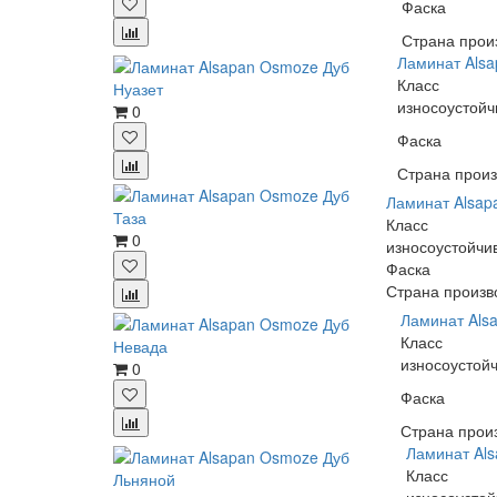
Фаска
Страна прои
Ламинат Alsa
Класс
износоустойч
0
Фаска
Страна произ
Ламинат Alsap
Класс
0
износоустойчи
Фаска
Страна произв
Ламинат Als
Класс
износоустой
0
Фаска
Страна прои
Ламинат Al
Класс
износоустой