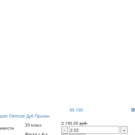
50
100
apan Osmoze Дуб Пралин
2 190.00
руб.
33 класс
чивости
Фаска с 4-х