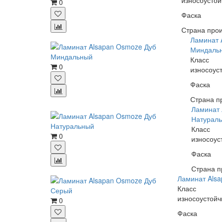
0
Фаска
Страна прои
Ламинат 
Миндаль
Класс
0
износоус
Фаска
Страна п
Ламинат 
Натурал
Класс
0
износоус
Фаска
Страна п
Ламинат Als
Класс
износоустойч
0
Фаска