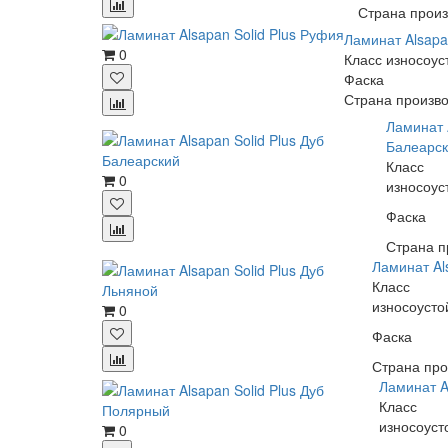
Страна произ
Ламинат Alsapa
0
Класс износоус
Фаска
Страна произво
Ламинат A
Балеарс
Класс
0
износоус
Фаска
Страна п
Ламинат Al
Класс
износоусто
0
Фаска
Страна про
Ламинат A
Класс
износоуст
0