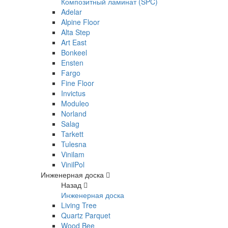
Композитный ламинат (SPC)
Adelar
Alpine Floor
Alta Step
Art East
Bonkeel
Ensten
Fargo
Fine Floor
Invictus
Moduleo
Norland
Salag
Tarkett
Tulesna
Vinilam
VinilPol
Инженерная доска
Назад
Инженерная доска
Living Tree
Quartz Parquet
Wood Bee