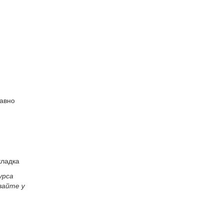
равно
урса
вайте у