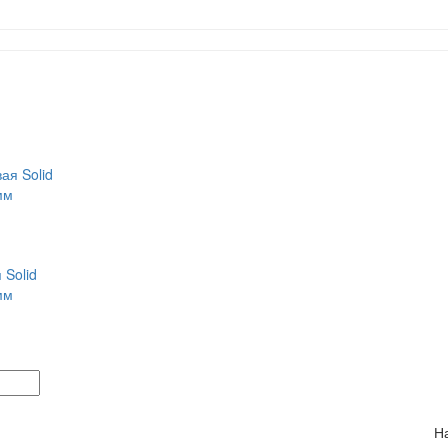
 Solid
мм
Н