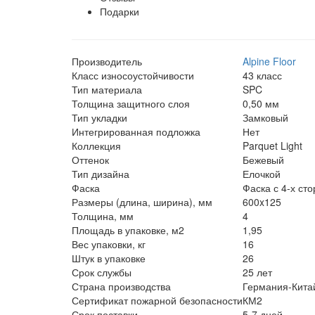
Подарки
Производитель
Alpine Floor
Класс износоустойчивости
43 класс
Тип материала
SPC
Толщина защитного слоя
0,50 мм
Тип укладки
Замковый
Интегрированная подложка
Нет
Коллекция
Parquet Light
Оттенок
Бежевый
Тип дизайна
Елочкой
Фаска
Фаска с 4-х ст
Размеры (длина, ширина), мм
600x125
Толщина, мм
4
Площадь в упаковке, м2
1,95
Вес упаковки, кг
16
Штук в упаковке
26
Срок службы
25 лет
Страна производства
Германия-Кита
Сертификат пожарной безопасности
КМ2
Срок поставки
5-7 дней