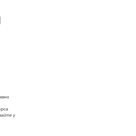
равно
урса
вайте у