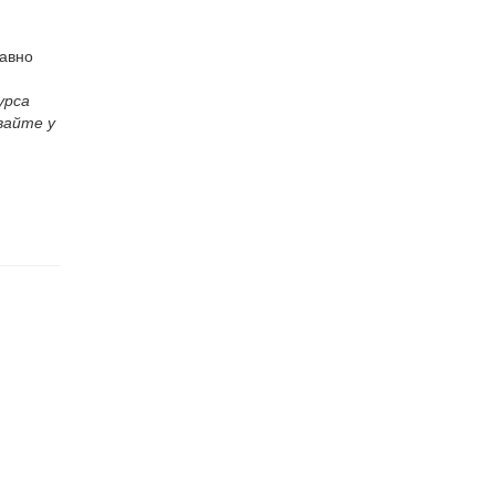
равно
урса
вайте у