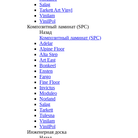
Salag
Tarkett Art Vinyl
Vinilam
VinilPol
Композитный ламинат (SPC)
Назад
Композитный ламинат (SPC)
Adelar
Alpine Floor
Alta Step
Art East
Bonkeel
Ensten
Fargo
Fine Floor
Invictus
Moduleo
Norland
Salag
Tarkett
Tulesna
Vinilam
VinilPol
Инженерная доска
Назад