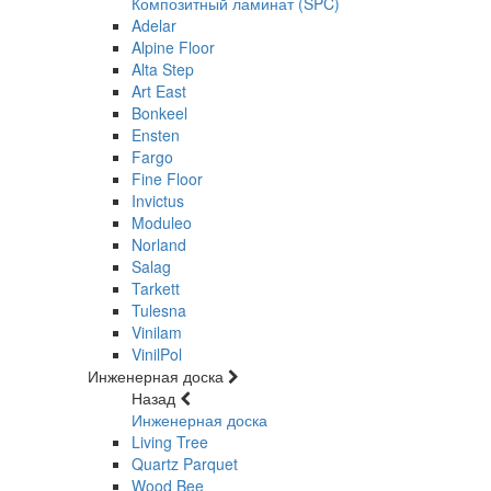
Композитный ламинат (SPC)
Adelar
Alpine Floor
Alta Step
Art East
Bonkeel
Ensten
Fargo
Fine Floor
Invictus
Moduleo
Norland
Salag
Tarkett
Tulesna
Vinilam
VinilPol
Инженерная доска
Назад
Инженерная доска
Living Tree
Quartz Parquet
Wood Bee