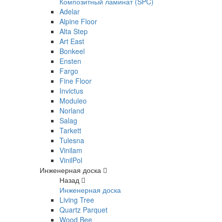
Композитный ламинат (SPC)
Adelar
Alpine Floor
Alta Step
Art East
Bonkeel
Ensten
Fargo
Fine Floor
Invictus
Moduleo
Norland
Salag
Tarkett
Tulesna
Vinilam
VinilPol
Инженерная доска
Назад
Инженерная доска
Living Tree
Quartz Parquet
Wood Bee