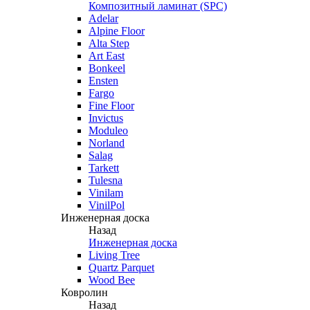
Композитный ламинат (SPC)
Adelar
Alpine Floor
Alta Step
Art East
Bonkeel
Ensten
Fargo
Fine Floor
Invictus
Moduleo
Norland
Salag
Tarkett
Tulesna
Vinilam
VinilPol
Инженерная доска
Назад
Инженерная доска
Living Tree
Quartz Parquet
Wood Bee
Ковролин
Назад