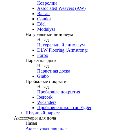
Ковролин
Associated Weavers (AW)
Balsan
Condor
Edel
Modulyss
Натуральный линолеум
Назад
Натуральный линолеум
DLW Flooring (Armstrong)
Forbo
Паркетная доска
Назад
Паркетная доска
Grabo
Пробковые покрытия
Назад
Пробковые покрытия
Ibercork
Wicanders
Пробковое покрытие Egger
Штучный паркет
Аксессуары для пола
Назад
Аксессуары для пола