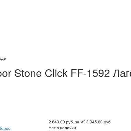
рде
or Stone Click FF-1592 Лаг
2
2 843.00
руб.
за м
3 345.00
руб.
Нет в наличии