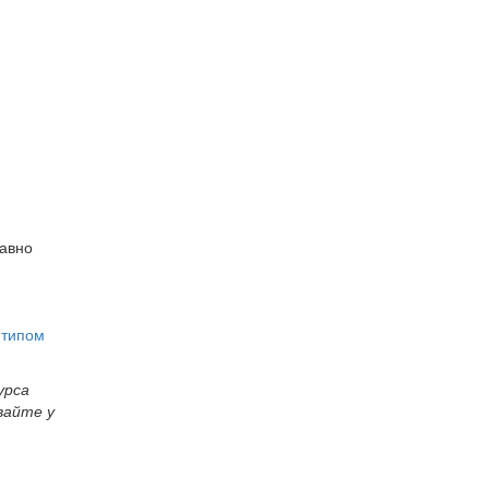
равно
 типом
урса
вайте у