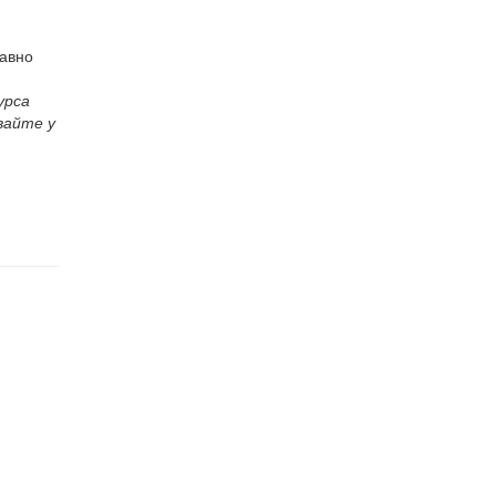
равно
урса
вайте у