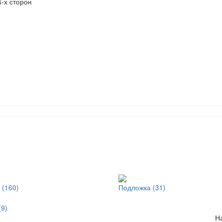
-х сторон
 (160)
Подложка (31)
(9)
Н