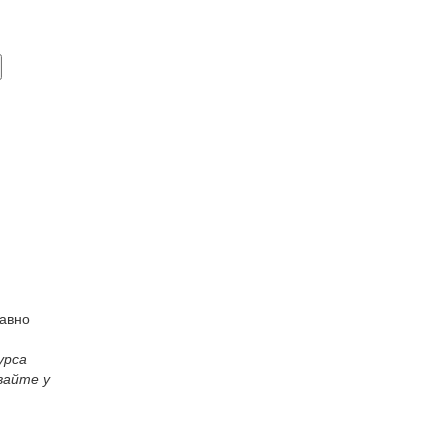
равно
урса
вайте у