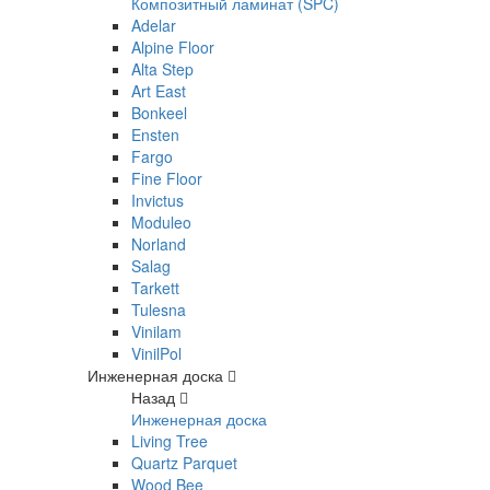
Композитный ламинат (SPC)
Adelar
Alpine Floor
Alta Step
Art East
Bonkeel
Ensten
Fargo
Fine Floor
Invictus
Moduleo
Norland
Salag
Tarkett
Tulesna
Vinilam
VinilPol
Инженерная доска
Назад
Инженерная доска
Living Tree
Quartz Parquet
Wood Bee