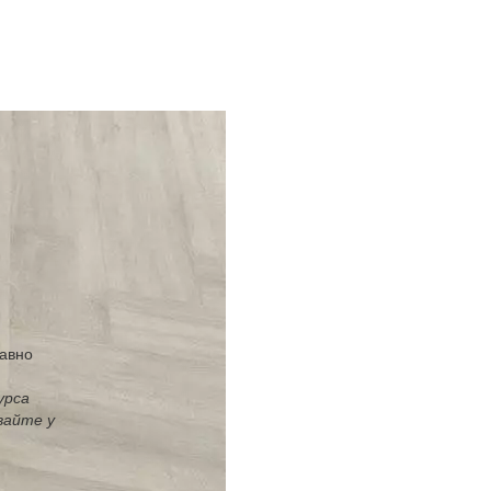
равно
урса
вайте у