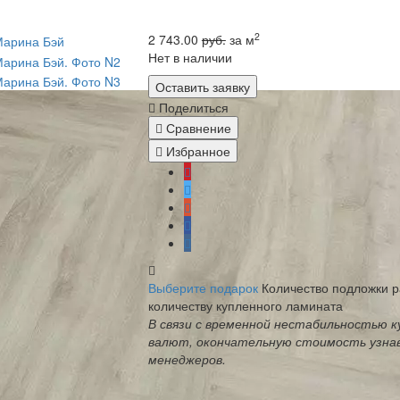
2
2 743.00
руб.
за м
Нет в наличии
Оставить заявку
Поделиться
Сравнение
Избранное
Выберите подарок
Количество подложки 
количеству купленного ламината
В связи с временной нестабильностью к
валют, окончательную стоимость узна
менеджеров.