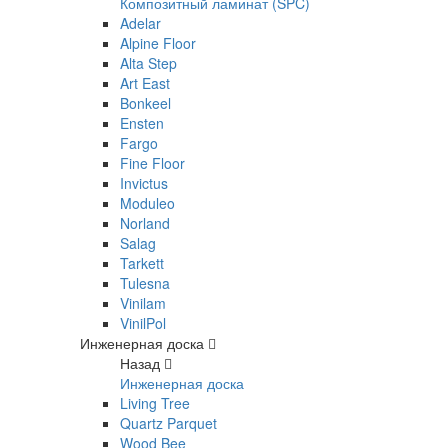
Композитный ламинат (SPC)
Adelar
Alpine Floor
Alta Step
Art East
Bonkeel
Ensten
Fargo
Fine Floor
Invictus
Moduleo
Norland
Salag
Tarkett
Tulesna
Vinilam
VinilPol
Инженерная доска
Назад
Инженерная доска
Living Tree
Quartz Parquet
Wood Bee