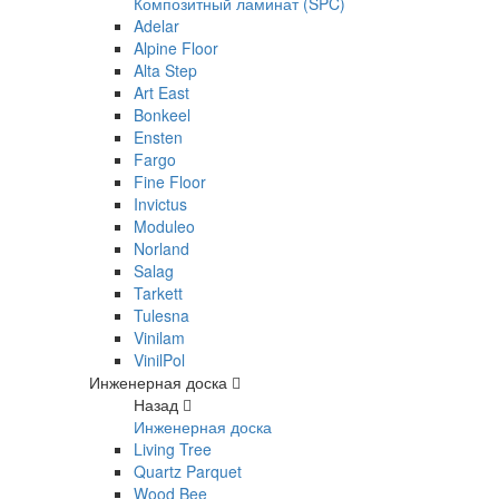
Композитный ламинат (SPC)
Adelar
Alpine Floor
Alta Step
Art East
Bonkeel
Ensten
Fargo
Fine Floor
Invictus
Moduleo
Norland
Salag
Tarkett
Tulesna
Vinilam
VinilPol
Инженерная доска
Назад
Инженерная доска
Living Tree
Quartz Parquet
Wood Bee