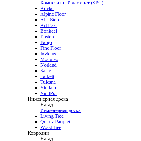
Композитный ламинат (SPC)
Adelar
Alpine Floor
Alta Step
Art East
Bonkeel
Ensten
Fargo
Fine Floor
Invictus
Moduleo
Norland
Salag
Tarkett
Tulesna
Vinilam
VinilPol
Инженерная доска
Назад
Инженерная доска
Living Tree
Quartz Parquet
Wood Bee
Ковролин
Назад