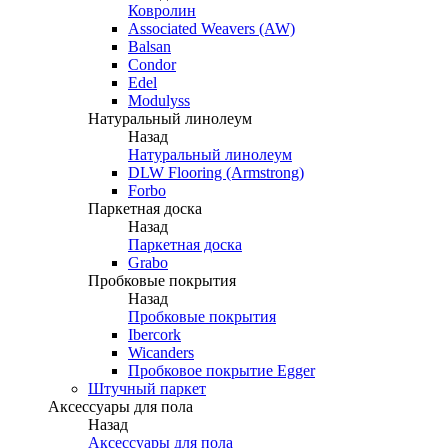
Ковролин
Associated Weavers (AW)
Balsan
Condor
Edel
Modulyss
Натуральный линолеум
Назад
Натуральный линолеум
DLW Flooring (Armstrong)
Forbo
Паркетная доска
Назад
Паркетная доска
Grabo
Пробковые покрытия
Назад
Пробковые покрытия
Ibercork
Wicanders
Пробковое покрытие Egger
Штучный паркет
Аксессуары для пола
Назад
Аксессуары для пола