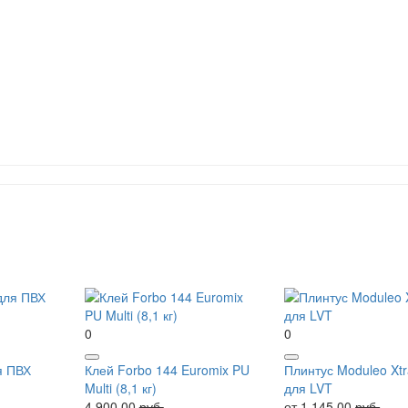
0
0
я ПВХ
Клей Forbo 144 Euromix PU
Плинтус Moduleo Xtr
Multi (8,1 кг)
для LVT
4 900.00
руб.
от 1 145.00
руб.