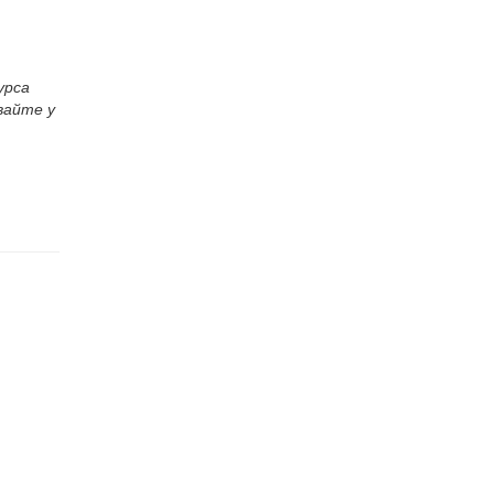
урса
вайте у