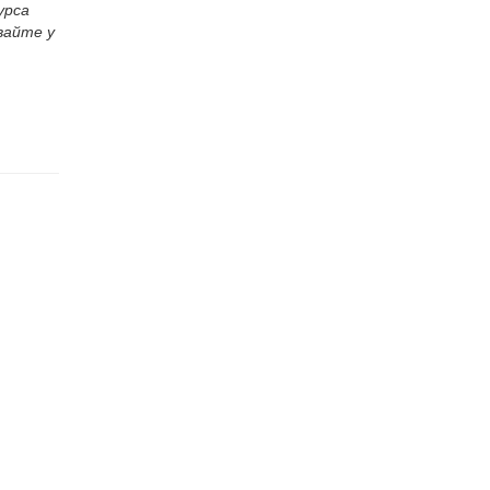
урса
вайте у