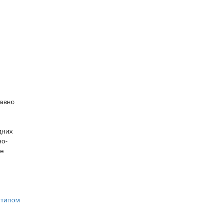
равно
дних
но-
ие
 типом