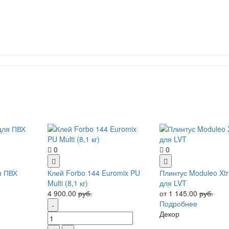
0
0
я ПВХ
Клей Forbo 144 Euromix PU
Плинтус Moduleo Xtr
Multi (8,1 кг)
для LVT
4 900.00
руб.
от 1 145.00
руб.
Подробнее
Декор