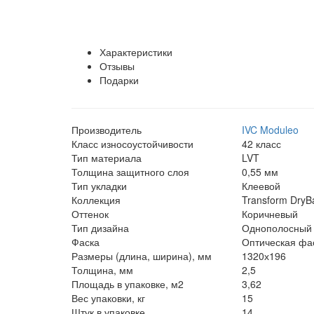
Характеристики
Отзывы
Подарки
Производитель
IVC Moduleo
Класс износоустойчивости
42 класс
Тип материала
LVT
Толщина защитного слоя
0,55 мм
Тип укладки
Клеевой
Коллекция
Transform DryB
Оттенок
Коричневый
Тип дизайна
Однополосный
Фаска
Оптическая фас
Размеры (длина, ширина), мм
1320х196
Толщина, мм
2,5
Площадь в упаковке, м2
3,62
Вес упаковки, кг
15
Штук в упаковке
14