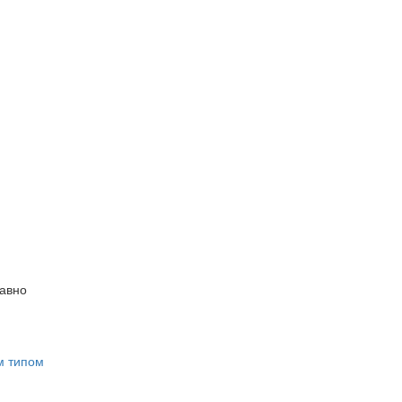
равно
м типом