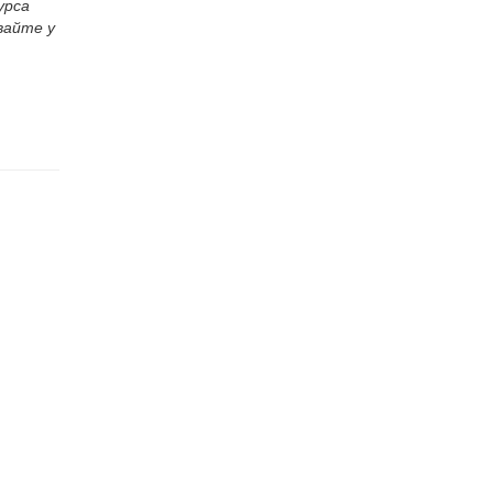
урса
вайте у