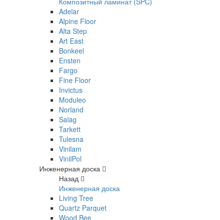
Композитный ламинат (SPC)
Adelar
Alpine Floor
Alta Step
Art East
Bonkeel
Ensten
Fargo
Fine Floor
Invictus
Moduleo
Norland
Salag
Tarkett
Tulesna
Vinilam
VinilPol
Инженерная доска
Назад
Инженерная доска
Living Tree
Quartz Parquet
Wood Bee