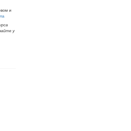
евом и
ила
урса
вайте у