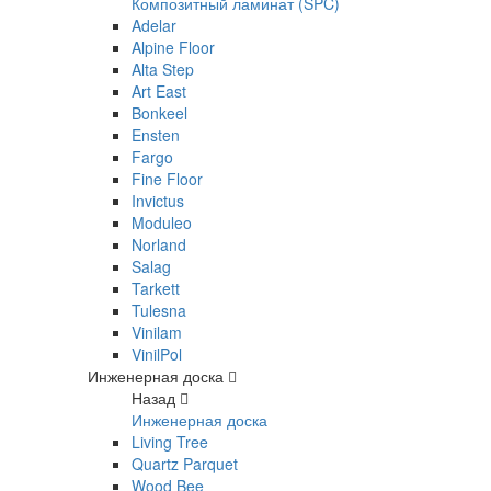
Композитный ламинат (SPC)
Adelar
Alpine Floor
Alta Step
Art East
Bonkeel
Ensten
Fargo
Fine Floor
Invictus
Moduleo
Norland
Salag
Tarkett
Tulesna
Vinilam
VinilPol
Инженерная доска
Назад
Инженерная доска
Living Tree
Quartz Parquet
Wood Bee