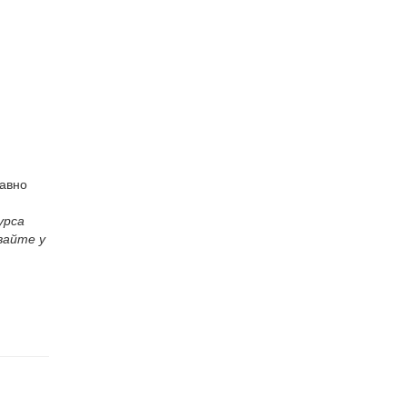
равно
урса
вайте у