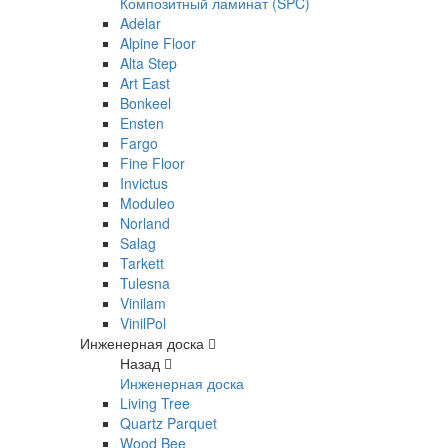
Композитный ламинат (SPC)
Adelar
Alpine Floor
Alta Step
Art East
Bonkeel
Ensten
Fargo
Fine Floor
Invictus
Moduleo
Norland
Salag
Tarkett
Tulesna
Vinilam
VinilPol
Инженерная доска
Назад
Инженерная доска
Living Tree
Quartz Parquet
Wood Bee