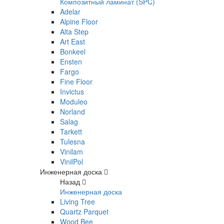
Композитный ламинат (SPC)
Adelar
Alpine Floor
Alta Step
Art East
Bonkeel
Ensten
Fargo
Fine Floor
Invictus
Moduleo
Norland
Salag
Tarkett
Tulesna
Vinilam
VinilPol
Инженерная доска
Назад
Инженерная доска
Living Tree
Quartz Parquet
Wood Bee