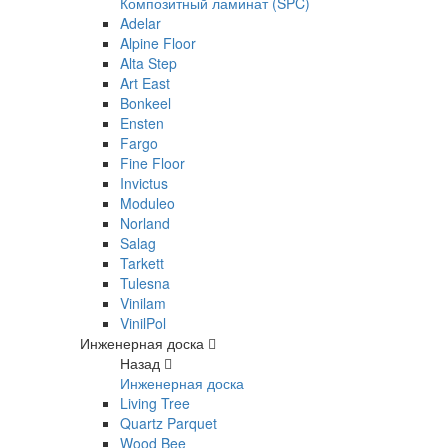
Композитный ламинат (SPC)
Adelar
Alpine Floor
Alta Step
Art East
Bonkeel
Ensten
Fargo
Fine Floor
Invictus
Moduleo
Norland
Salag
Tarkett
Tulesna
Vinilam
VinilPol
Инженерная доска
Назад
Инженерная доска
Living Tree
Quartz Parquet
Wood Bee