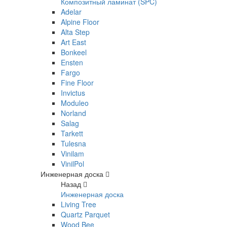
Композитный ламинат (SPC)
Adelar
Alpine Floor
Alta Step
Art East
Bonkeel
Ensten
Fargo
Fine Floor
Invictus
Moduleo
Norland
Salag
Tarkett
Tulesna
Vinilam
VinilPol
Инженерная доска
Назад
Инженерная доска
Living Tree
Quartz Parquet
Wood Bee