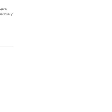
урса
вайте у