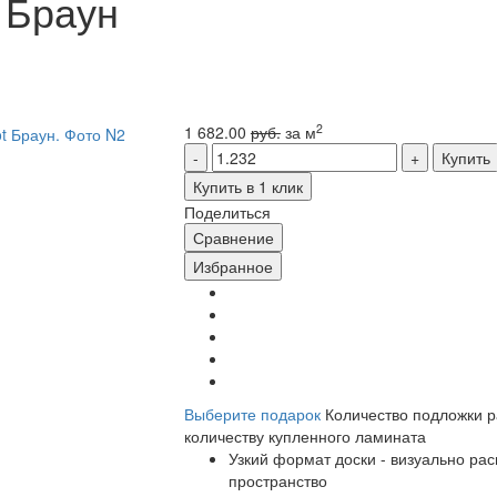
t Браун
2
1 682.00
руб.
за м
Купить
Купить в 1 клик
Поделиться
Сравнение
Избранное
Выберите подарок
Количество подложки 
количеству купленного ламината
Узкий формат доски - визуально ра
пространство