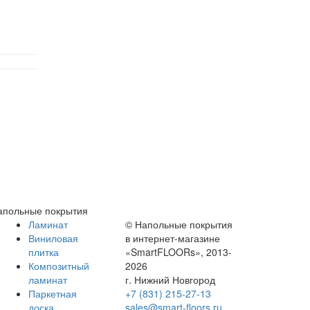
апольные покрытия
Ламинат
© Напольные покрытия
Виниловая
в интернет-магазине
плитка
«SmartFLOORs», 2013-
Композитный
2026
ламинат
г. Нижний Новгород
Паркетная
+7 (831) 215-27-13
доска
sales@smart-floors.ru