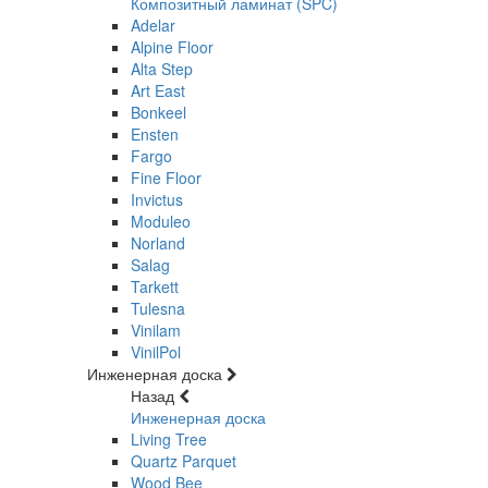
Композитный ламинат (SPC)
Adelar
Alpine Floor
Alta Step
Art East
Bonkeel
Ensten
Fargo
Fine Floor
Invictus
Moduleo
Norland
Salag
Tarkett
Tulesna
Vinilam
VinilPol
Инженерная доска
Назад
Инженерная доска
Living Tree
Quartz Parquet
Wood Bee