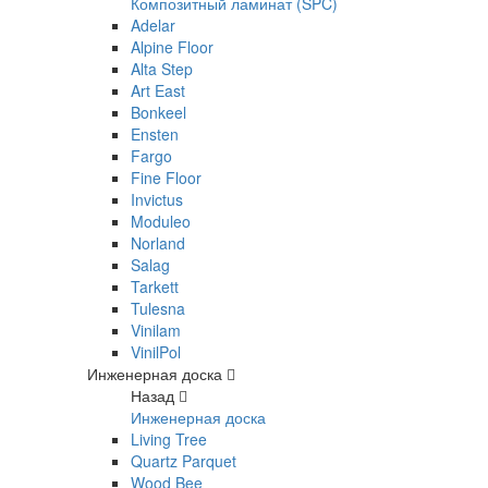
Композитный ламинат (SPC)
Adelar
Alpine Floor
Alta Step
Art East
Bonkeel
Ensten
Fargo
Fine Floor
Invictus
Moduleo
Norland
Salag
Tarkett
Tulesna
Vinilam
VinilPol
Инженерная доска
Назад
Инженерная доска
Living Tree
Quartz Parquet
Wood Bee